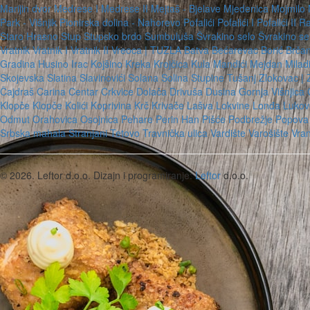
Marijin dvor
Medrese I
Medrese II
Mejtaš - Bjelave
Mjedenica
Mojmilo
Park - Višnjik
Pionirska dolina - Nahorevo
Pofalići
Pofalići I
Pofalići II
Ra
Staro Hrasno
Stup
Stupsko brdo
Sumbuluša
Švrakino selo
Švrakino s
Vratnik
Vratnik I
Vratnik II
Vreoca
| TUZLA
Batva
Bećarevac
Borić
Brča
Gradina
Husino
Irac
Kojšino
Kreka
Krojčica
Kula
Mandići
Mejdan
Milad
Skojevska
Slatina
Slavinovići
Solana
Solina
Stupine
Tušanj
Zlokovac
|
Čajdraš
Carina
Centar
Crkvice
Dolača
Drivuša
Dusina
Gornja Višnjica
Klopče
Klopče
Kolići
Koprivina
Krč
Krivače
Lašva
Lokvine
Lonđa
Lukov
Odmut
Orahovica
Osojnica
Pehare
Perin Han
Pišće
Podbrežje
Popova
Srbska mahala
Stranjani
Tetovo
Travnička ulica
Vardište
Varošište
Vra
© 2026. Leftor d.o.o.
Dizajn i programiranje:
Leftor
d.o.o.