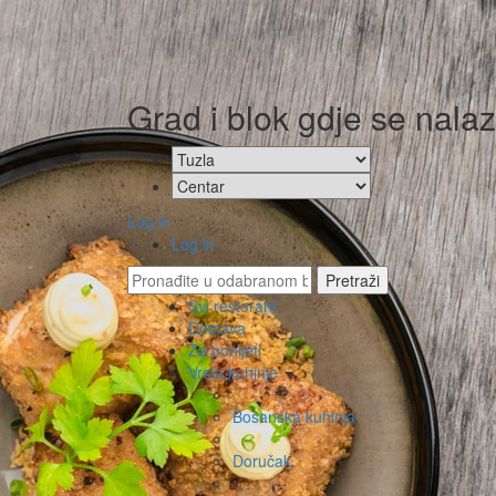
Grad i blok gdje se nalaz
Log in
Log in
Svi restorani
Dostava
Za ponijeti
Vrsta kuhinje
Bosanska kuhinja
Doručak