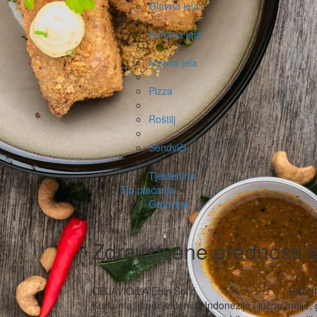
Glavna jela
Kuhana jela
Mesna jela
Pizza
Roštilj
Sendviči
Tjestenina
Tip plaćanja
Gotovina
Zdravstvene prednosti
OBJAVIO/LA:Edin Sofić
DATUM:
Kurkuma je porijeklom iz Indonezije i južne Indije,