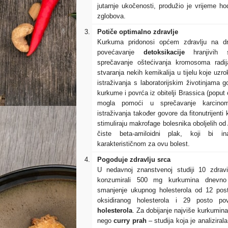
jutarnje ukočenosti, produžio je vrijeme ho
zglobova.
Potiče optimalno zdravlje
Kurkuma pridonosi općem zdravlju na dr
povećavanje
detoksikacije
hranjivih s
sprečavanje oštećivanja kromosoma radij
stvaranja nekih kemikalija u tijelu koje uzr
istraživanja s laboratorijskim životinjama 
kurkume i povrća iz obitelji Brassica (poput c
mogla pomoći u sprečavanje karcinom
istraživanja također govore da fitonutrijent
stimuliraju makrofage bolesnika oboljelih od
čiste beta-amiloidni plak, koji bi i
karakterističnom za ovu bolest.
Pogoduje zdravlju srca
U nedavnoj znanstvenoj studiji 10 zdravi
konzumirali 500 mg kurkumina dnevno
smanjenje ukupnog holesterola od 12 pos
oksidiranog holesterola i 29 posto pove
holesterola
. Za dobijanje najviše kurkumina,
nego
curry prah
– studija koja je analizira