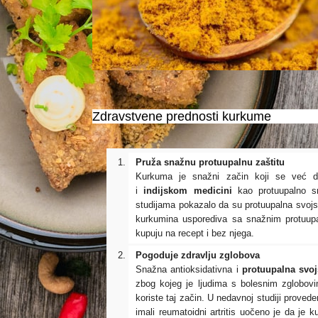
Zdravstvene prednosti kurkume
Pruža snažnu protuupalnu zaštitu
Kurkuma je snažni začin koji se već du
i
indijskom medicini
kao protuupalno 
studijama pokazalo da su protuupalna svojstv
kurkumina usporediva sa snažnim protuupa
kupuju na recept i bez njega.
Pogoduje zdravlju zglobova
Snažna antioksidativna i
protuupalna svoj
zbog kojeg je ljudima s bolesnim zglobov
koriste taj začin. U nedavnoj studiji provede
imali reumatoidni artritis uočeno je da je k