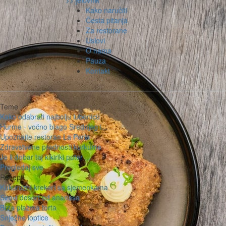
>> jelovnik
Kako naručiti
Česta pitanja
Za restorane
Uslovi
O nama
Pauza
Kontakt
Teme
Kako odabrati najbolju lubenicu
Hurme - voćno blago Srednjeg i...
Upoznajte restoran La Perla
Zdravstvene prednosti kurkume
Je li dobar taj kikiriki puter ...
Pregledaj sve
Recepti
Kukuruzni krekeri sa sjemenkama
Sirovi desert od ananasa
Brza plazma torta
Snježne loptice