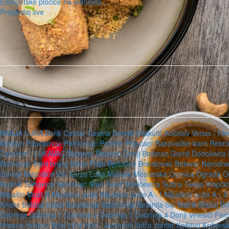
Energetske pločice na jednosta...
Pregledaj sve
Social
BANJA LUKA
Borik
Centar
Česma
Derviši
Drakulić
Kočićev Venac / Hi
Mejdan
Paprikovac
Petrićevac
Pobrđe
Priječani
Rakovačke bare
Rebr
Zalužani
| LUKAVAC
Bistarac
Bistarac Donji
Bistarac Gornji
Dobošnica
Balinovac
Bijeli brijeg
Bišće Polje
Bjelušine
Brankovac
Bulevar Narodne
Gornje Mazoljice
Ilići
Korzo
Luka
Mahala
Mostarska Cernica
Ograda
O
Rudnik
Šehovina
Šemovac
Stari Grad
Strelčevina
Sutina
Tekija
Vrapči
Alipašin Most II
Alipašino polje
Alipašino polje A - I
Alipašino polje A - I
Aneks
Babića bašta
Bardakcije
Baščaršija
Betanija Sip
Bistrik
Blažuj
Br
Dobrinja
Dobrinja 1
Dobrinja 2
Dobrinja 3
Dobrinja 4
Donji Velešići
Fer
Hrasno
Hrasno Brdo
Hrid
Hrid - Jarčedoli
Ilidža centar
Koševo
Koševs