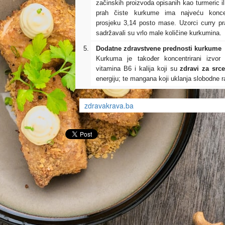
začinskih proizvoda opisanih kao turmeric ili
prah čiste kurkume ima najveću konce
prosjeku 3,14 posto mase. Uzorci curry pr
sadržavali su vrlo male količine kurkumina.
Dodatne zdravstvene prednosti kurkume
Kurkuma je također koncentrirani izvor
vitamina B6 i kalija koji su
zdravi za src
energiju; te mangana koji uklanja slobodne r
zdravakrava.ba