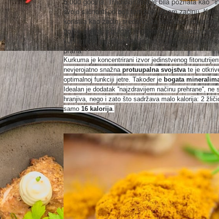
5.000 godina. Tradicionalno je bila poznata kao ''in
svoje sličnosti po boji tom cijenjenom začinu. Kur
koristila kao začin, sredstvo za iscjeljivanje i tekst
gorko-slatka, s blagim mirisom koji podsjeća na đu
kurkuma je poznata kao jedan od sastojaka koji se 
praha
Kurkuma je koncentrirani izvor jedinstvenog fitonutrije
nevjerojatno snažna
protuupalna svojstva
te je otkri
optimalnoj funkciji jetre. Također je
bogata mineralim
Idealan je dodatak ''najzdravijem načinu prehrane'', ne
hranjiva, nego i zato što sadržava malo kalorija: 2 žli
samo
16 kalorija
.